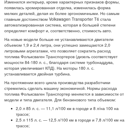
Изменился интерьер, кроме характерных признаков формы,
появилась хромированная отделка, изменилась форма
мелких деталей, делая их более эргономичными. Но самым
главным достоинством Volkswagen Transporter T6 стала
автоматизированная система, которая в большей степени
определяет комфорт и, соответственно, стоимость авто.
На новые модели больше не устанавливаются двигатели
объемом 1,9 и 2,4 литра, они успешно замещаются 2,0
литровыми агрегатами, что позволяет сократить расход
топлива Фольксваген Транспортеров (дизель соответствует
мощности 84-180 л. с., благодаря системе турбонаддува,
которая увеличивает КПД). На моторы 180 л. с.
устанавливается двойная турбина.
На протяжении всего цикла производства разработчики
стремились сделать машину экономичной. Нормы расхода
топлива Фольксваген Транспортер меняются в зависимости от
модели и типа двигателя. Для бензинового типа объемом:
2,0 л 85 л. с. — 11,1 л/100 км в городе и 8 л/на 100 на
трассе;
2,5 л 115 л. с. — 12,5 л/100 км в городе и 7,8 л/100 км на
трассе;