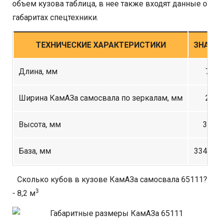
объем кузова таблица, в нее также входят данные о
габаритах спецтехники.
ТЕХНИЧЕСКИЕ ХАРАКТЕРИСТИКИ
ЗНАЧЕ
Длина, мм
740
Ширина КамАЗа самосвала по зеркалам, мм
250
Высота, мм
313
База, мм
3340+
Сколько кубов в кузове КамАЗа самосвала 65111?
3
- 8,2 м