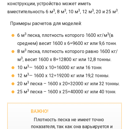
конструкции, устройство может иметь
3
3
3
3
3
вместительность 6 м
, 8 м
, 10 м
, 12 м
, 20 и 25 м
.
Примеры расчетов для моделей:
3
3
6 м
песка, плотность которого 1600 кг/м
(в
среднем) весит 1600 х 6=9600 кг или 9,6 тонн.
3
8 м
песка, плотность которого равно 1600 кг/
3
м
, весит 1600 х 8=12800 кг или 12,8 тонны.
3
10 м
— 1600 х 10=16000 кг или 16 тонн.
3
12 м
— 1600 х 12=19200 кг или 19,2 тонны.
3
20 м
песка – 1600 х 20=32000 кг или 32 тонны.
3
25 м
песка – 1600 х 25=40000 кг или 40 тонн.
Плотность песка не имеет точно
показателя, так как она варьируется и