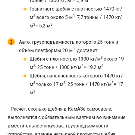
тонны / 1300 кг/м
= 5,9 м
.
Гранитного щебня с плотностью 1470 кг/
3
3
м
всего около 5 м
: 7,7 тонны / 1470 кг/
3
3
м
= 5,2 м
.
Авто, грузоподъемность которого 25 тонн и
3
объем платформы 20 м
, доставит:
3
Щебня с плотностью 1300 кг/м
около 19
3
3
3
м
: 25 тонн / 1300 кг/м
= 19,2 м
.
Щебня, наполненность которого 1470 кг/
3
3
3
м
только 17 м
: 25 тонн / 1470 кг/м
= 17
3
м
.
Расчет, сколько щебня в КамАЗе самосвале,
выполняется с обязательным взятием во внимание
вместительности кузова, грузоподъемности
устройства, а также насыпной плотности щебня.