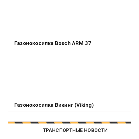
Газонокосилка Bosch ARM 37
Немецкий концерн Robert Bosch GmbH – ведущий
производитель различных электрических аппаратов
самого.
Газонокосилка Викинг (Viking)
Подавляющее большинство владельцев садовых
или приусадебных участков считает делом чести
держать их.
ТРАНСПОРТНЫЕ НОВОСТИ