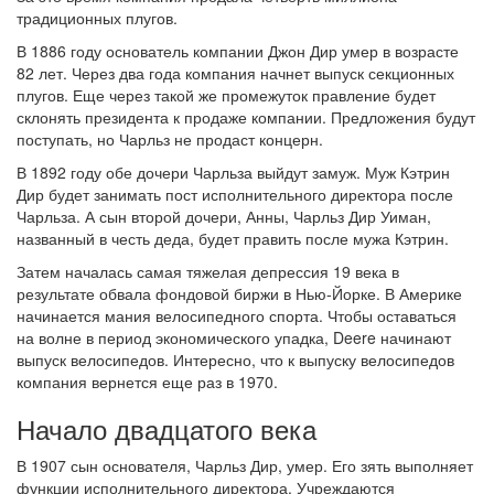
традиционных плугов.
В 1886 году основатель компании Джон Дир умер в возрасте
82 лет. Через два года компания начнет выпуск секционных
плугов. Еще через такой же промежуток правление будет
склонять президента к продаже компании. Предложения будут
поступать, но Чарльз не продаст концерн.
В 1892 году обе дочери Чарльза выйдут замуж. Муж Кэтрин
Дир будет занимать пост исполнительного директора после
Чарльза. А сын второй дочери, Анны, Чарльз Дир Уиман,
названный в честь деда, будет править после мужа Кэтрин.
Затем началась самая тяжелая депрессия 19 века в
результате обвала фондовой биржи в Нью-Йорке. В Америке
начинается мания велосипедного спорта. Чтобы оставаться
на волне в период экономического упадка, Deere начинают
выпуск велосипедов. Интересно, что к выпуску велосипедов
компания вернется еще раз в 1970.
Начало двадцатого века
В 1907 сын основателя, Чарльз Дир, умер. Его зять выполняет
функции исполнительного директора. Учреждаются