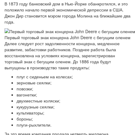
В 1873 году банковский дом в Нью-Йорке обанкротился, и это
положило начало первой экономической депрессии в США.
Джон Дир становится мэром города Молина на ближайшие два
года.
Первый торговый знак концерна John Deere с бегущим оленем
Далее следует рост задолженности концерна, медленное
развитие, забастовки работников. Позднее работа была
восстановлена на условиях концерна, зарегистрирован
торговый знак с бегущим оленем. До 1886 года будут
выпущены в производство такие продукты:
плуг с сиденьем на колесах;
зерновые сеялки;
повозки;
вагонетки;
двухместные коляски;
кукурузные сеялки;
культиваторы;
бороны;
плуги-рыхлители.
За это время компания продала четверть миллиона