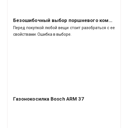
Безошибочный выбор поршневого компрессора
Перед покупкой любой вещи стоит разобраться с ее
свойствами. Ошибка в выборе.
Газонокосилка Bosch ARM 37
Немецкий концерн Robert Bosch GmbH – ведущий
производитель различных электрических аппаратов
самого.