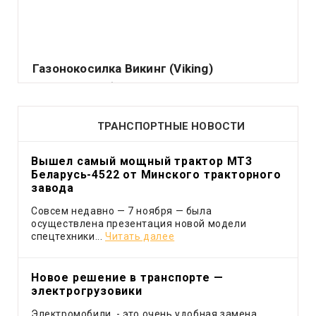
Газонокосилка Викинг (Viking)
Подавляющее большинство владельцев садовых
или приусадебных участков считает делом чести
держать их.
ТРАНСПОРТНЫЕ НОВОСТИ
Вышел самый мощный трактор МТ3
Беларусь-4522 от Минского тракторного
завода
Совсем недавно — 7 ноября — была
осуществлена презентация новой модели
спецтехники...
Читать далее
Новое решение в транспорте —
электрогрузовики
Электромобили - это очень удобная замена