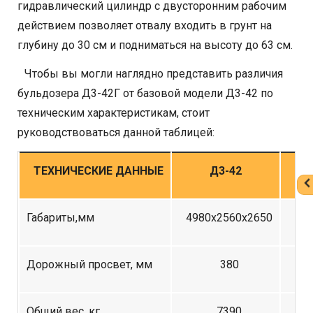
гидравлический цилиндр с двусторонним рабочим
действием позволяет отвалу входить в грунт на
глубину до 30 см и подниматься на высоту до 63 см.
Чтобы вы могли наглядно представить различия
бульдозера Д3-42Г от базовой модели Д3-42 по
техническим характеристикам, стоит
руководствоваться данной таблицей:
ТЕХНИЧЕСКИЕ ДАННЫЕ
Д3-42
Габариты,мм
4980х2560х2650
52
Дорожный просвет, мм
380
Общий вес, кг
7390