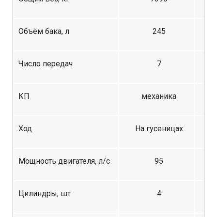
Объём бака, л
245
Число передач
7
КП
механика
Ход
На гусеницах
Н
Мощность двигателя, л/с
95
Цилиндры, шт
4