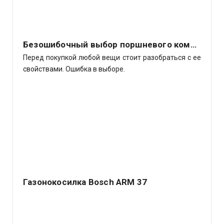
Безошибочный выбор поршневого компрессора
Перед покупкой любой вещи стоит разобраться с ее
свойствами. Ошибка в выборе.
Газонокосилка Bosch ARM 37
Немецкий концерн Robert Bosch GmbH – ведущий
производитель различных электрических аппаратов
самого.