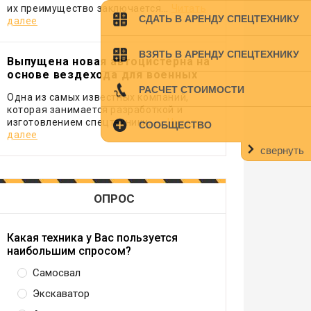
их преимущество заключается...
Читать
СДАТЬ В АРЕНДУ СПЕЦТЕХНИКУ
далее
ВЗЯТЬ В АРЕНДУ СПЕЦТЕХНИКУ
Выпущена новая автоцистерна на
основе вездехода для военных
РАСЧЕТ СТОИМОСТИ
Одна из самых известных компаний,
которая занимается разработкой и
изготовлением спецтехники, -...
Читать
СООБЩЕСТВО
далее
свернуть
ОПРОС
Какая техника у Вас пользуется
наибольшим спросом?
Самосвал
Экскаватор