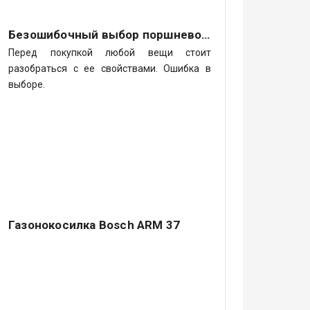
Безошибочный выбор поршневого компрессора
Перед покупкой любой вещи стоит
разобраться с ее свойствами. Ошибка в
выборе.
Газонокосилка Bosch ARM 37
Немецкий концерн Robert Bosch GmbH –
ведущий производитель различных
электрических аппаратов самого.