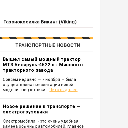
Газонокосилка Викинг (Viking)
Подавляющее большинство владельцев
садовых или приусадебных участков
считает делом чести держать их.
ТРАНСПОРТНЫЕ НОВОСТИ
Вышел самый мощный трактор
МТ3 Беларусь-4522 от Минского
тракторного завода
Совсем недавно — 7 ноября — была
осуществлена презентация новой
модели спецтехники...
Читать далее
Новое решение в транспорте —
электрогрузовики
Электромобили - это очень удобная
замена обычных автомобилей, главное