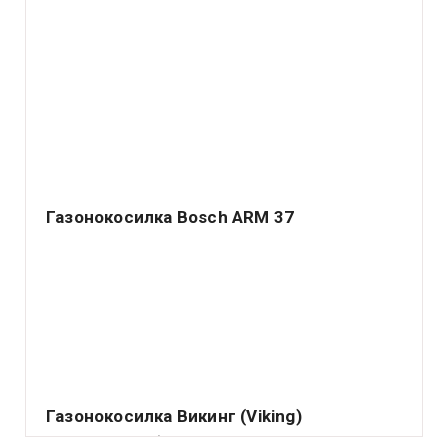
Газонокосилка Bosch ARM 37
Немецкий концерн Robert Bosch GmbH – ведущий
производитель различных электрических аппаратов
самого.
Газонокосилка Викинг (Viking)
Подавляющее большинство владельцев садовых