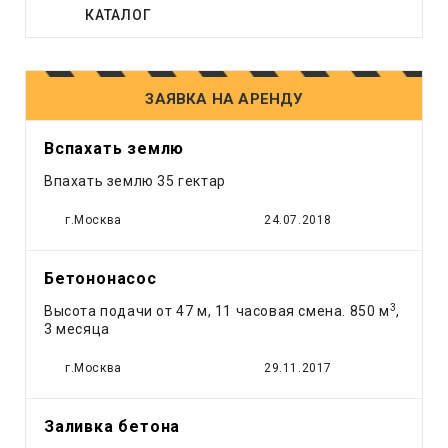
Генератор
КАТАЛОГ
Грейдер
Грейфер
Грузовое такси
ЗАЯВКА НА АРЕНДУ
Другое
Компрессор
Вспахать землю
Кран
Впахать землю 35 гектар
Лесовоз
Манипулятор
г.Москва
24.07.2018
Мини экскаватор
Погрузчик
Бетононасос
Рефрижератор
3
Высота подачи от 47 м, 11 часовая смена. 850 м
,
Самосвал
3 месяца
Тонар
г.Москва
29.11.2017
Трактор
Трал
Эвакуатор
Заливка бетона