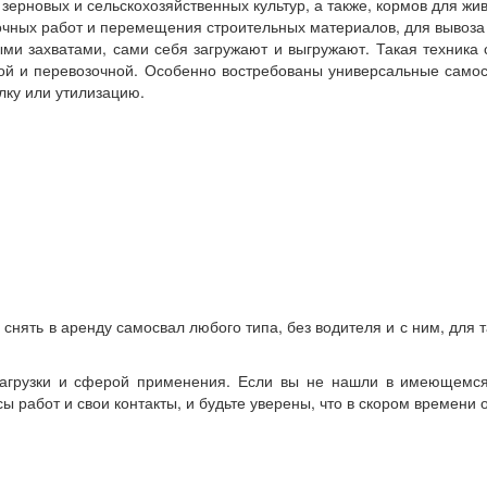
ерновых и сельскохозяйственных культур, а также, кормов для жи
чных работ и перемещения строительных материалов, для вывоза 
и захватами, сами себя загружают и выгружают. Такая техника 
чной и перевозочной. Особенно востребованы универсальные само
лку или утилизацию.
снять в аренду самосвал любого типа, без водителя и с ним, для т
нагрузки и сферой применения. Если вы не нашли в имеющемс
сы работ и свои контакты, и будьте уверены, что в скором времен