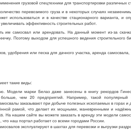
применения грузовой спецтехники для транспортировки различных с
оличество перевозимого груза и в некоторых случаях незаменимы,
ожет использоваться и в качестве стационарного варианта, и о
, увеличивать эффективность строительных работ.
ть им самосвал или арендовать. На данный момент из-за скачк
еечку. Поэтому выходом для успешного ведения строительного би
лов, удобрения или песка для дачного участка, аренда самосвала,
меет такие виды:
. Модели марки Белаз даже занесены в книгу рекордов Гинеса
 больше, чем 20 предприятий. Например, такой популярный п
самосвалы заказывают при добыче полезных ископаемых в горах и 
нной рамой, что делает их мощными, маневренными и надёжны
ks. На нашем сайте вы можете заказать в аренду эти модели самос
е, что наш портал работает со всеми городами России.
мосвалов эксплуатируют в шахтах для перевозки и выгрузки раздро