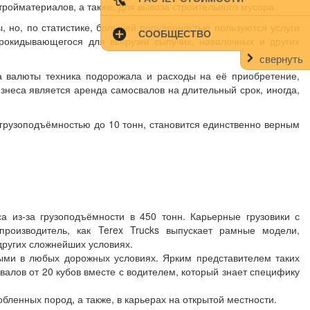
тройматериалов, а также, для вывоза строительного мусора.
 но, по статистике, большей популярностью пользуются услуги
СООБЩЕСТВО
прокидывающегося для выгрузки сыпучих, навалочных и других
свернуть
а валюты техника подорожала и расходы на её приобретение,
знеса является аренда самосвалов на длительный срок, иногда,
 грузоподъёмностью до 10 тонн, становится единственно верным
 из-за грузоподъёмности в 450 тонн. Карьерные грузовики с
роизводитель, как Terex Trucks выпускает рамные модели,
других сложнейших условиях.
ми в любых дорожных условиях. Ярким представителем таких
валов от 20 кубов вместе с водителем, который знает специфику
бленных пород, а также, в карьерах на открытой местности.