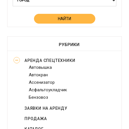
РУБРИКИ
АРЕНДА СПЕЦТЕХНИКИ
Автовышка
Автокран
Ассенизатор
Асфальтоукладчик
Бензовоз
Бетононасос
ЗАЯВКИ НА АРЕНДУ
Бульдозер
ПРОДАЖА
Виброплита
Генератор
КАТАЛОГ