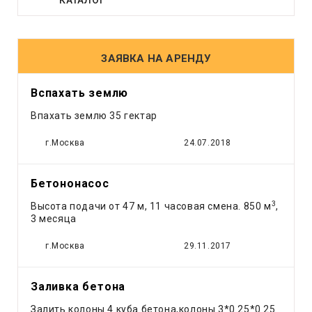
Грейдер
Грейфер
Грузовое такси
ЗАЯВКА НА АРЕНДУ
Другое
Компрессор
Вспахать землю
Кран
Впахать землю 35 гектар
Лесовоз
Манипулятор
г.Москва
24.07.2018
Мини экскаватор
Погрузчик
Бетононасос
Рефрижератор
3
Высота подачи от 47 м, 11 часовая смена. 850 м
,
Самосвал
3 месяца
Тонар
г.Москва
29.11.2017
Трактор
Трал
Эвакуатор
Заливка бетона
Экскаватор
Залить колоны 4 куба бетона,колоны 3*0.25*0.25