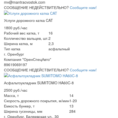
mv@mantracvostok.com
СООБЩЕНИЕ НЕДЕЙСТВИТЕЛЬНО?
Сообщите нам!
Услуги дорожного катка CAT
1800 руб./час
Рабочий вес катка, т
16
Колличество вальцев, шт.
2
Ширина катка, м
2,3
Тип катка
асфальтный
г. Оренбург
Компания "ОренСпецАвто"
89619069197
СООБЩЕНИЕ НЕДЕЙСТВИТЕЛЬНО?
Сообщите нам!
Асфальтоукладчик SUMITOMO HA60C-8
2500 руб./час
Масса, т
14
Скорость дорожного покрытия, м/мин
1-20
Емкость бункер, т
13
Ширина гусеницы, мм
284
г. Оренбург, Беляевская ул., 30