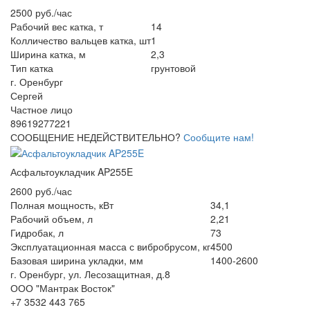
2500 руб./час
Рабочий вес катка, т
14
Колличество вальцев катка, шт
1
Ширина катка, м
2,3
Тип катка
грунтовой
г. Оренбург
Сергей
Частное лицо
89619277221
СООБЩЕНИЕ НЕДЕЙСТВИТЕЛЬНО?
Сообщите нам!
Асфальтоукладчик AP255E
2600 руб./час
Полная мощность, кВт
34,1
Рабочий объем, л
2,21
Гидробак, л
73
Эксплуатационная масса с вибробрусом, кг
4500
Базовая ширина укладки, мм
1400-2600
г. Оренбург, ул. Лесозащитная, д.8
ООО "Мантрак Восток"
+7 3532 443 765