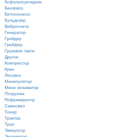
Асфальтоукладчик
Бензовоз
Бетононасос
Бульдозер
Виброплита
Генератор
Грейдер
Грейфер
Грузовое такси
Другое
Компрессор
Кран
Лесовоз
Манипулятор
Мини экскаватор
Погрузчик
Рефрижератор
Самосвал
Тонар
Трактор
Трал
Эвакуатор
Экскаватор