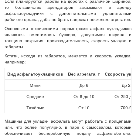
Если планируются работы на дорогах с различной шириной,
то большинство арендаторов заказывают в аренду
асфальтоукладчики с дополнительными удлинителями
рабочего органа, дабы не брать напрокат несколько агрегатов.
Основными техническими параметрами асфальтоукладчиков
являются: вместимость бункера; допустимая ширина и
толщина покрытия, производительность, скорость укладки и
габариты.
Кстати, исходя из габаритов, меняется и скорость укладки,
например:
Вид асфальтоукладчиков
Вес агрегата, т
Скорость укла
Мини
До 6
До 250
Средние
От 6 до 10
От 250 до
Тяжёлые
От 10
700-95
Машины для укладки асфальта могут работать с прицепами
или, что более популярно, в паре с самосвалом, который
обеспечивает бесперебойную подачу асфальтобетона.