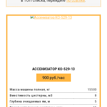
в ТОП списка, перейдите
по ссылке
.
АССЕНИЗАТОР КО-529-13
900 руб./час
Масса машины полная, кг
15500
Вместимость цистерны, м3
8
Глубина очищаемых ям, м
5