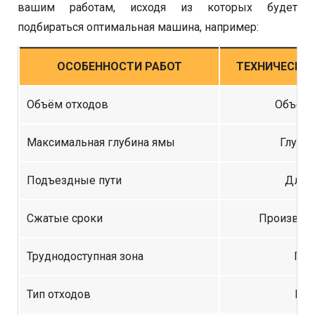
вашим работам, исходя из которых будет
подбираться оптимальная машина, например:
ОСОБЕННОСТИ РАБОТ
ТЕХНИЧЕСКИЕ
Объём отходов
Объём 
Максимальная глубина ямы
Глубин
Подъездные пути
Длина
Сжатые сроки
Производи
Труднодоступная зона
Габ
Тип отходов
Ви