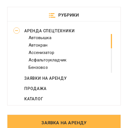
РУБРИКИ
АРЕНДА СПЕЦТЕХНИКИ
Автовышка
Автокран
Ассенизатор
Асфальтоукладчик
Бензовоз
Бетононасос
ЗАЯВКИ НА АРЕНДУ
Бульдозер
ПРОДАЖА
Виброплита
Генератор
КАТАЛОГ
Грейдер
Грейфер
Грузовое такси
ЗАЯВКА НА АРЕНДУ
Другое