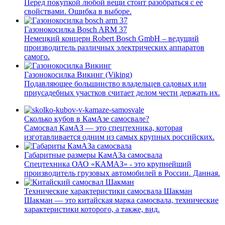
Перед покупкой любой вещи стоит разобраться с ее
свойствами. Ошибка в выборе.
Газонокосилка Bosch ARM 37
Немецкий концерн Robert Bosch GmbH – ведущий
производитель различных электрических аппаратов
самого.
Газонокосилка Викинг (Viking)
Подавляющее большинство владельцев садовых или
приусадебных участков считает делом чести держать их.
Сколько кубов в КамАзе самосвале?
Самосвал КамАЗ — это спецтехника, которая
изготавливается одним из самых крупных российских.
Габаритные размеры КамАЗа самосвала
Спецтехника ОАО «КАМАЗ» - это крупнейший
производитель грузовых автомобилей в России. Данная.
Технические характеристики самосвала Шакман
Шакман — это китайская марка самосвала, технические
характеристики которого, а также, вид.