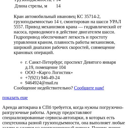
Длина стрелы, м
14
Кран автомобильный ивановец КС 35714-2,
грузоподъемностью 14 т, смонтирован на шасси УРАЛ
5557. Привод механизмов крана — гидравлический от
насоса, приводимого в действие двигателем шасси.
Гидропривод обеспечивает легкость и простоту
управления краном, плавность работы механизмов,
широкий диапазон рабочих скоростей, совмещение
крановых операций.
г. Санкт-Петербург, проспект Девятого января
д.19, помещение 104
ООО «Карго Логистик»
+7(921) 946-49-24
9464924@mail.ru
Сообщение недействительно?
Сообщите нам!
показать еще
Аренда автокрана в СПб требуется, когда нужны погрузочно-
разгрузочные работы. Аренду предоставляют
специализированные сервисы-автопарки, в которых есть
спецтехника разной грузоподъемности, она выполняет любые
задачи и сдается на неограниченный период. Почему лучше