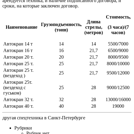
арендуется техника, и наличие подписанного договора, и
сроки, на которые заключен договор.
Стоимость,
Длина
Грузоподъемность,
Наименование
стрелы,
(3 часа)/(7
(тонн)
(метров)
часов)
Автокран 14 т
14
14
5500/7000
Автокран 16 т
16
21,7
6500/9000
Автокран 20 т.
20
21,7
8000/9500
Автокран 25 т.
25
21,7
8000/10000
Автокран 25 т.
25
21,7
9500/12000
(вездеход )
Автокран 25т.
(вездеход с
25
28
9000/12500
гуськом)
Автокран 32 т.
32
28
13000/16000
Автокран 40 т.
40
28
19000
другая
спецтехника в Санкт-Петербурге
Рубрики
Рубрик нет