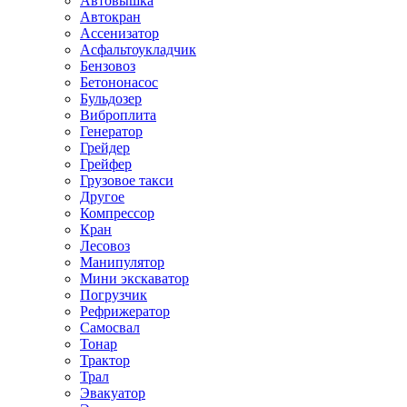
Автовышка
Автокран
Ассенизатор
Асфальтоукладчик
Бензовоз
Бетононасос
Бульдозер
Виброплита
Генератор
Грейдер
Грейфер
Грузовое такси
Другое
Компрессор
Кран
Лесовоз
Манипулятор
Мини экскаватор
Погрузчик
Рефрижератор
Самосвал
Тонар
Трактор
Трал
Эвакуатор