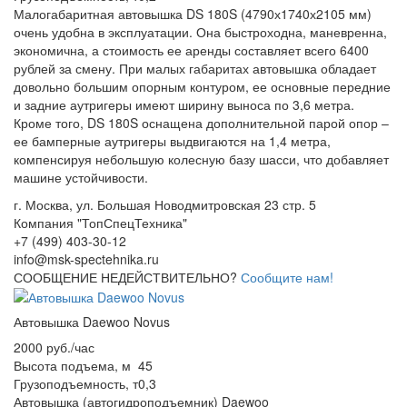
Малогабаритная автовышка DS 180S (4790х1740х2105 мм)
очень удобна в эксплуатации. Она быстроходна, маневренна,
экономична, а стоимость ее аренды составляет всего 6400
рублей за смену. При малых габаритах автовышка обладает
довольно большим опорным контуром, ее основные передние
и задние аутригеры имеют ширину выноса по 3,6 метра.
Кроме того, DS 180S оснащена дополнительной парой опор –
ее бамперные аутригеры выдвигаются на 1,4 метра,
компенсируя небольшую колесную базу шасси, что добавляет
машине устойчивости.
г. Москва, ул. Большая Новодмитровская 23 стр. 5
Компания "ТопСпецТехника"
+7 (499) 403-30-12
info@msk-spectehnika.ru
СООБЩЕНИЕ НЕДЕЙСТВИТЕЛЬНО?
Сообщите нам!
Автовышка Daewoo Novus
2000 руб./час
Высота подъема, м
45
Грузоподъемность, т
0,3
Автовышка (автогидроподъемник) Daewoo