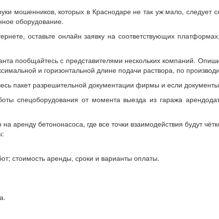
руки мошенников, которых в Краснодаре не так уж мало, следует 
нное оборудование.
тернете, оставьте онлайн заявку на соответствующих платформах
нта пообщайтесь с представителями нескольких компаний. Опишит
симальной и горизонтальной длине подачи раствора, по производ
есь пакет разрешительной документации фирмы и если документы 
боты спецоборудования от момента выезда из гаража арендода
 на аренду бетононасоса, где все точки взаимодействия будут чёт
ы:
от; стоимость аренды, сроки и варианты оплаты.
а.