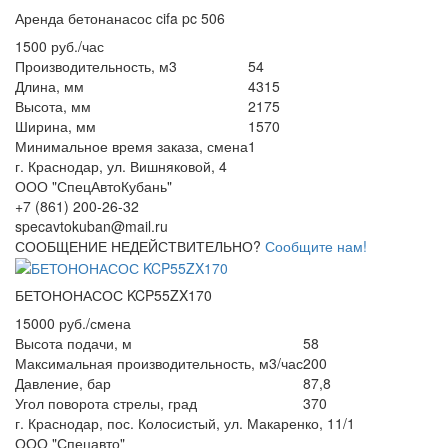
Аренда бетонанасос cifa pc 506
1500 руб./час
Производительность, м3
54
Длина, мм
4315
Высота, мм
2175
Ширина, мм
1570
Минимальное время заказа, смена
1
г. Краснодар, ул. Вишняковой, 4
ООО "СпецАвтоКубань"
+7 (861) 200-26-32
specavtokuban@mail.ru
СООБЩЕНИЕ НЕДЕЙСТВИТЕЛЬНО?
Сообщите нам!
БЕТОНОНАСОС KCP55ZX170
15000 руб./смена
Высота подачи, м
58
Максимальная производительность, м3/час
200
Давление, бар
87,8
Угол поворота стрелы, град
370
г. Краснодар, пос. Колосистый, ул. Макаренко, 11/1
ООО "Спецавто"