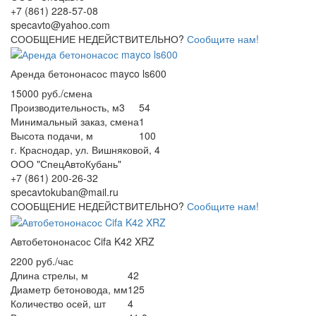
+7 (861) 228-57-08
specavto@yahoo.com
СООБЩЕНИЕ НЕДЕЙСТВИТЕЛЬНО?
Сообщите нам!
Аренда бетононасос mayco ls600
15000 руб./смена
Производительность, м3
54
Минимальный заказ, смена
1
Высота подачи, м
100
г. Краснодар, ул. Вишняковой, 4
ООО "СпецАвтоКубань"
+7 (861) 200-26-32
specavtokuban@mail.ru
СООБЩЕНИЕ НЕДЕЙСТВИТЕЛЬНО?
Сообщите нам!
Автобетононасос Cifa K42 XRZ
2200 руб./час
Длина стрелы, м
42
Диаметр бетоновода, мм
125
Количество осей, шт
4