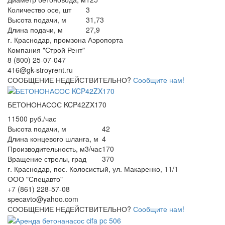
Количество осе, шт
3
Высота подачи, м
31,73
Длина подачи, м
27,9
г. Краснодар, промзона Аэропорта
Компания "Строй Рент"
8 (800) 25-07-047
416@gk-stroyrent.ru
СООБЩЕНИЕ НЕДЕЙСТВИТЕЛЬНО?
Сообщите нам!
БЕТОНОНАСОС KCP42ZX170
11500 руб./час
Высота подачи, м
42
Длина концевого шланга, м
4
Производительность, м3/час
170
Вращение стрелы, град
370
г. Краснодар, пос. Колосистый, ул. Макаренко, 11/1
ООО "Спецавто"
+7 (861) 228-57-08
specavto@yahoo.com
СООБЩЕНИЕ НЕДЕЙСТВИТЕЛЬНО?
Сообщите нам!