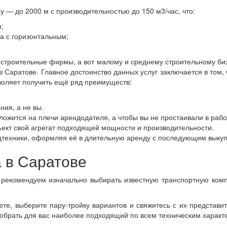
у — до 2000 м с производительностью до 150 м3/час, что:
;
а с горизонтальным;
 строительные фирмы, а вот малому и среднему строительному биз
Саратове. Главное достоинство данных услуг заключается в том
зволяет получить ещё ряд преимуществ:
.
ния, а не вы.
ложится на плечи арендодателя, а чтобы вы не простаивали в рабо
ект свой агрегат подходящей мощности и производительности.
цтехники, оформляя её в длительную аренду с последующим выку
 в Саратове
, рекомендуем изначально выбирать известную транспортную ко
нете, выберите пару-тройку вариантов и свяжитесь с их представ
брать для вас наиболее подходящий по всем техническим характе