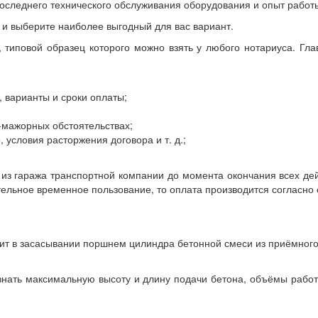
последнего технического обслуживания оборудования и опыт работ
и выберите наиболее выгодный для вас вариант.
 типовой образец которого можно взять у любого нотариуса. Гл
, варианты и сроки оплаты;
рс-мажорных обстоятельствах;
условия расторжения договора и т. д.;
 из гаража транспортной компании до момента окончания всех де
тельное временное пользование, то оплата производится согласно
оит в засасывании поршнем цилиндра бетонной смеси из приёмного
 знать максимальную высоту и длину подачи бетона, объёмы рабо