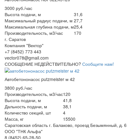
3000 руб./час
Высота подачи, м
31,6
Максимальный радиус подачи, м
27,7
Максимальная глубина подачи, м
25,4
Производительность, м3/час
170
г. Саратов
Компания "Вектор"
+7 (8452) 773 443
vector078@gmail.com
СООБЩЕНИЕ НЕДЕЙСТВИТЕЛЬНО?
Сообщите нам!
Автобетононасос putzmeister м 42
3800 руб./час
Производительность, м3/час
120
Высота подачи, м
41,8
Дальность подачи, м
38,1
Количество секций, шт
4
Масса, кг
15500
Саратовская область г. Балаково, проезд Безымянный, д. 6
ООО "ТНК Альфа"
8 (8452) 65-28-50