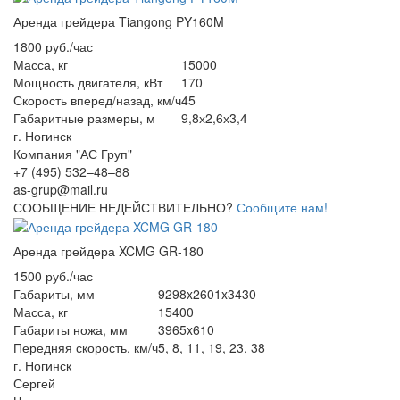
Аренда грейдера Tiangong PY160M
1800 руб./час
Масса, кг
15000
Мощность двигателя, кВт
170
Скорость вперед/назад, км/ч
45
Габаритные размеры, м
9,8х2,6х3,4
г. Ногинск
Компания "АС Груп"
+7 (495) 532–48–88
as-grup@mail.ru
СООБЩЕНИЕ НЕДЕЙСТВИТЕЛЬНО?
Сообщите нам!
Аренда грейдера XCMG GR-180
1500 руб./час
Габариты, мм
9298x2601x3430
Масса, кг
15400
Габариты ножа, мм
3965x610
Передняя скорость, км/ч
5, 8, 11, 19, 23, 38
г. Ногинск
Сергей