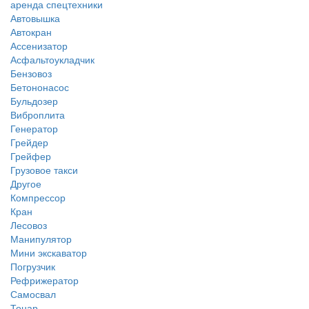
аренда спецтехники
Автовышка
Автокран
Ассенизатор
Асфальтоукладчик
Бензовоз
Бетононасос
Бульдозер
Виброплита
Генератор
Грейдер
Грейфер
Грузовое такси
Другое
Компрессор
Кран
Лесовоз
Манипулятор
Мини экскаватор
Погрузчик
Рефрижератор
Самосвал
Тонар