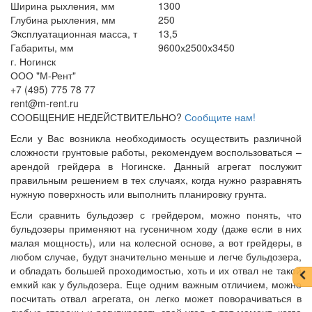
Ширина рыхления, мм
1300
Глубина рыхления, мм
250
Эксплуатационная масса, т
13,5
Габариты, мм
9600х2500х3450
г. Ногинск
ООО "М-Рент"
+7 (495) 775 78 77
rent@m-rent.ru
СООБЩЕНИЕ НЕДЕЙСТВИТЕЛЬНО?
Сообщите нам!
Если у Вас возникла необходимость осуществить различной
сложности грунтовые работы, рекомендуем воспользоваться –
арендой грейдера в Ногинске. Данный агрегат послужит
правильным решением в тех случаях, когда нужно разравнять
нужную поверхность или выполнить планировку грунта.
Если сравнить бульдозер с грейдером, можно понять, что
бульдозеры применяют на гусеничном ходу (даже если в них
малая мощность), или на колесной основе, а вот грейдеры, в
любом случае, будут значительно меньше и легче бульдозера,
и обладать большей проходимостью, хоть и их отвал не такой
емкий как у бульдозера. Еще одним важным отличием, можно
посчитать отвал агрегата, он легко может поворачиваться в
любые стороны и регулировать свой угол, в тот момент, когда