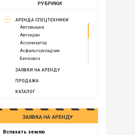
РУБРИКИ
АРЕНДА СПЕЦТЕХНИКИ
Автовышка
Автокран
Ассенизатор
Асфальтоукладчик
Бензовоз
Бетононасос
ЗАЯВКИ НА АРЕНДУ
Бульдозер
ПРОДАЖА
Виброплита
Генератор
КАТАЛОГ
Грейдер
Грейфер
Грузовое такси
ЗАЯВКА НА АРЕНДУ
Другое
Компрессор
Вспахать землю