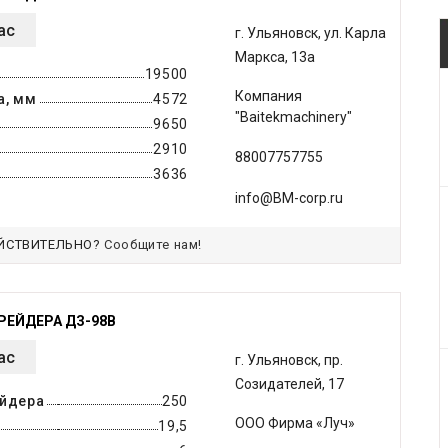
ас
г. Ульяновск, ул. Карла
Маркса, 13а
19500
Компания
а, мм
4572
"Baitekmachinery"
9650
2910
88007757755
3636
info@BM-corp.ru
ЙСТВИТЕЛЬНО?
Сообщите нам!
РЕЙДЕРА ДЗ-98В
ас
г. Ульяновск, пр.
Созидателей, 17
ейдера
250
ООО Фирма «Луч»
19,5