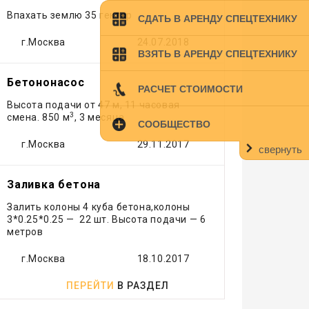
Кран
Впахать землю 35 гектар
СДАТЬ В АРЕНДУ СПЕЦТЕХНИКУ
Лесовоз
Манипулятор
г.Москва
24.07.2018
ВЗЯТЬ В АРЕНДУ СПЕЦТЕХНИКУ
Мини экскаватор
Погрузчик
Бетононасос
РАСЧЕТ СТОИМОСТИ
Рефрижератор
Высота подачи от 47 м, 11 часовая
Самосвал
3
смена. 850 м
, 3 месяца
СООБЩЕСТВО
Тонар
г.Москва
29.11.2017
Трактор
свернуть
Трал
Эвакуатор
Заливка бетона
Экскаватор
Залить колоны 4 куба бетона,колоны
Экскаватор - погрузчик
3*0.25*0.25 — 22 шт. Высота подачи — 6
метров
Ямобур
г.Москва
18.10.2017
ПЕРЕЙТИ
В РАЗДЕЛ