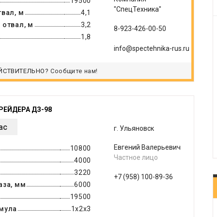
19500
"СпецТехника"
вал, м
4,1
 отвал, м
3,2
‎8-923-426-00-50
1,8
info@spectehnika-rus.ru
ЙСТВИТЕЛЬНО?
Сообщите нам!
РЕЙДЕРА ДЗ-98
ас
г. Ульяновск
Евгений Валерьевич
10800
Частное лицо
4000
3220
+7 (958) 100-89-36
аза, мм
6000
19500
мула
1х2х3