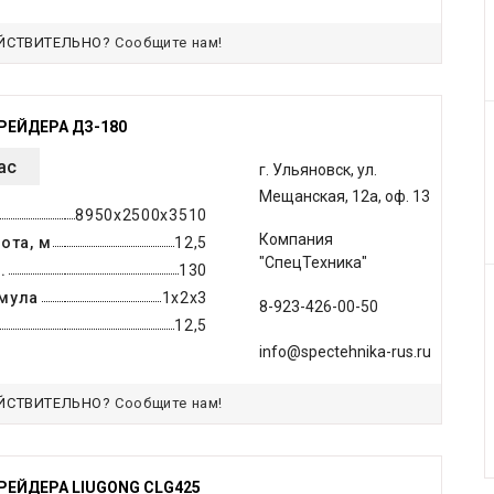
ЙСТВИТЕЛЬНО?
Сообщите нам!
РЕЙДЕРА ДЗ-180
ас
г. Ульяновск, ул.
Мещанская, 12а, оф. 13
8950х2500х3510
Компания
ота, м
12,5
"СпецТехника"
.
130
мула
1х2х3
8-923-426-00-50
12,5
info@spectehnika-rus.ru
ЙСТВИТЕЛЬНО?
Сообщите нам!
РЕЙДЕРА LIUGONG CLG425