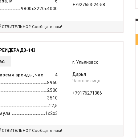
за, м
6
+7927653-24-58
9800х3220х4000
ЙСТВИТЕЛЬНО?
Сообщите нам!
РЕЙДЕРА ДЗ-143
ас
г. Ульяновск
Дарья
время аренды, час
4
Частное лицо
8950
2500
+79176271386
3510
12,5
мула
1х2х3
ЙСТВИТЕЛЬНО?
Сообщите нам!