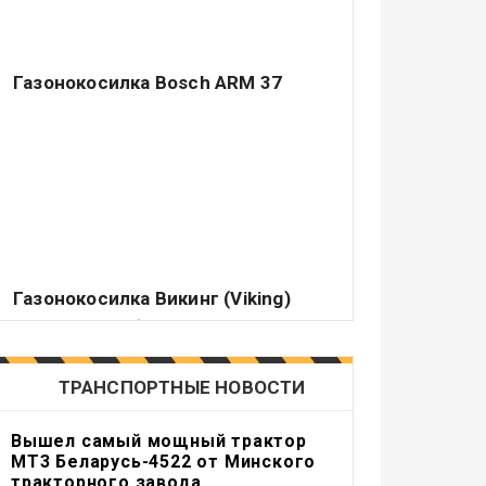
Газонокосилка Bosch ARM 37
Немецкий концерн Robert Bosch GmbH –
ведущий производитель различных
электрических аппаратов самого.
Газонокосилка Викинг (Viking)
Подавляющее большинство владельцев
садовых или приусадебных участков
считает делом чести держать их.
ТРАНСПОРТНЫЕ НОВОСТИ
Вышел самый мощный трактор
МТ3 Беларусь-4522 от Минского
тракторного завода