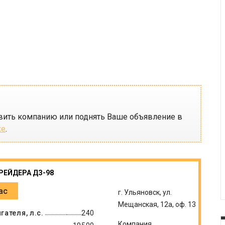
вить компанию или поднять Ваше объявление в
ке
.
РЕЙДЕРА ДЗ-98
ас
г. Ульяновск, ул.
Мещанская, 12а, оф. 13
ателя, л.с.
240
Компания