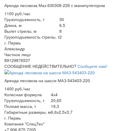
Аренда лесовоза Маз 630308-226 с манипулятором
1100 руб./час
Грузоподъемность, т
30
Длина, м
6,5
Вылет стрелы, м
8
Грузоподъемность стрелы, т
2
г. Пермь
Александр
Частное лицо
89129876537
СООБЩЕНИЕ НЕДЕЙСТВИТЕЛЬНО?
Сообщите нам!
Аренда лесовоза на шасси МАЗ-543403-220
1400 руб./час
Колесная формула
4х4
Грузоподъемность, т
20,65
Полная масса, т
19,3
Габаритные размеры, м
6,6х2,5х3,7
г. Пермь
Компания "СпецТех"
+7 906 875 7205