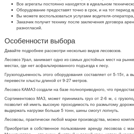
Все агрегаты постоянно находятся в идеальном техническо
Оборудование предоставят точно в срок, и на тот период
Вы можете воспользоваться услугами водителя-оператора,
Заказчик получит технику после заключения договора аре
разногласий.
Особенности выбора
Давайте подробнее рассмотри несколько видов лесовозов.
Лесовоз Урал, занимает одно из самых достойных мест на рынке
местах, где нет асфальтированного подъезда к лесу.
Грузоподъемность этого оборудования составляет от 5-15т, а 
перевести хлысты длиной от 9-27 метров.
Лесовоз КАМАЗ создали на базе полноприводного, что предоста
Сортиментовоз МАЗ, может принимать груз от 2-6 м, с грузопо
позволит ей иметь высокую проходимость по размытому дорожном
выдержать нагрузки больше 5 тонн, шины смогут лопнуть.
Лесовозы, практически любой марки производства, можно компл
Приобретая в собственное пользование аренду лесовоза с ма
Манипулятор — это очень быстрый и легкий кран, который креп