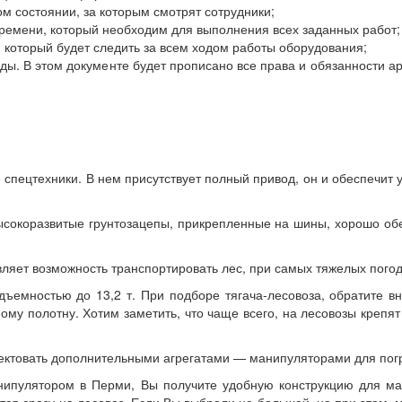
м состоянии, за которым смотрят сотрудники;
 времени, который необходим для выполнения всех заданных работ;
 который будет следить за всем ходом работы оборудования;
нды. В этом документе будет прописано все права и обязанности а
 спецтехники. В нем присутствует полный привод, он и обеспечит 
высокоразвитые грунтозацепы, прикрепленные на шины, хорошо об
вляет возможность транспортировать лес, при самых тяжелых пого
дъемностью до 13,2 т. При подборе тягача-лесовоза, обратите в
у полотну. Хотим заметить, что чаще всего, на лесовозы крепят 
ектовать дополнительными агрегатами — манипуляторами для погр
нипулятором в Перми, Вы получите удобную конструкцию для макс
ится сразу на лесовоз. Если Вы выбрали не большой, но при этом