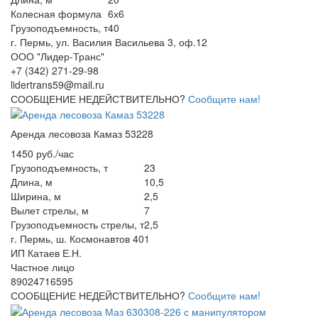
Колесная формула
6х6
Грузоподъемность, т
40
г. Пермь, ул. Василия Васильева 3, оф.12
ООО "Лидер-Транс"
+7 (342) 271-29-98
lidertrans59@mail.ru
СООБЩЕНИЕ НЕДЕЙСТВИТЕЛЬНО?
Сообщите нам!
Аренда лесовоза Камаз 53228
1450 руб./час
Грузоподъемность, т
23
Длина, м
10,5
Ширина, м
2,5
Вылет стрелы, м
7
Грузоподъемность стрелы, т
2,5
г. Пермь, ш. Космонавтов 401
ИП Катаев Е.Н.
Частное лицо
89024716595
СООБЩЕНИЕ НЕДЕЙСТВИТЕЛЬНО?
Сообщите нам!