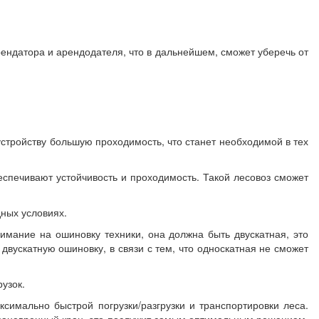
рендатора и арендодателя, что в дальнейшем, сможет уберечь от
устройству большую проходимость, что станет необходимой в тех
еспечивают устойчивость и проходимость. Такой лесовоз сможет
дных условиях.
нимание на ошиновку техники, она должна быть двускатная, это
двускатную ошиновку, в связи с тем, что односкатная не сможет
узок.
имально быстрой погрузки/разгрузки и транспортировки леса.
, маневренный кран, это послужит самым оптимальным решением,