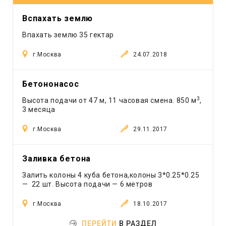
Другое
Компрессор
Вспахать землю
Кран
Впахать землю 35 гектар
Лесовоз
Манипулятор
г.Москва
24.07.2018
Мини экскаватор
Погрузчик
Бетононасос
Рефрижератор
3
Высота подачи от 47 м, 11 часовая смена. 850 м
,
Самосвал
3 месяца
Тонар
г.Москва
29.11.2017
Трактор
Трал
Эвакуатор
Заливка бетона
Экскаватор
Залить колоны 4 куба бетона,колоны 3*0.25*0.25
Экскаватор - погрузчик
— 22 шт. Высота подачи — 6 метров
Ямобур
г.Москва
18.10.2017
ПЕРЕЙТИ
В РАЗДЕЛ