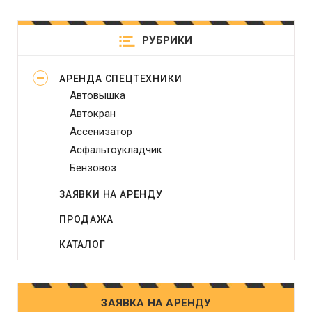
РУБРИКИ
АРЕНДА СПЕЦТЕХНИКИ
Автовышка
Автокран
Ассенизатор
Асфальтоукладчик
Бензовоз
Бетононасос
ЗАЯВКИ НА АРЕНДУ
Бульдозер
ПРОДАЖА
Виброплита
Генератор
КАТАЛОГ
Грейдер
Грейфер
Грузовое такси
ЗАЯВКА НА АРЕНДУ