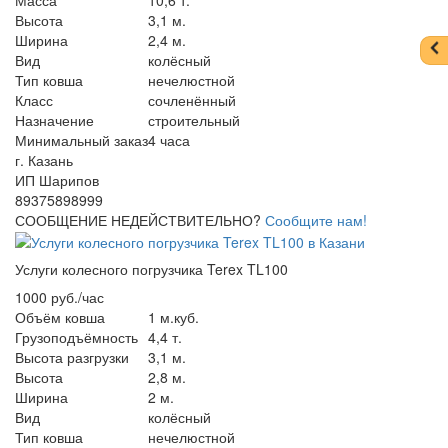
Высота
3,1 м.
Ширина
2,4 м.
Вид
колёсный
Тип ковша
нечелюстной
Класс
сочленённый
Назначение
строительный
Минимальный заказ
4 часа
г. Казань
ИП Шарипов
89375898999
СООБЩЕНИЕ НЕДЕЙСТВИТЕЛЬНО?
Сообщите нам!
Услуги колесного погрузчика Terex TL100
1000 руб./час
Объём ковша
1 м.куб.
Грузоподъёмность
4,4 т.
Высота разгрузки
3,1 м.
Высота
2,8 м.
Ширина
2 м.
Вид
колёсный
Тип ковша
нечелюстной