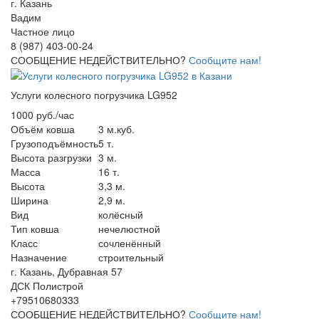
г. Казань
Вадим
Частное лицо
8 (987) 403-00-24
СООБЩЕНИЕ НЕДЕЙСТВИТЕЛЬНО?
Сообщите нам!
Услуги колесного погрузчика LG952
1000 руб./час
Объём ковша
3 м.куб.
Грузоподъёмность
5 т.
Высота разгрузки
3 м.
Масса
16 т.
Высота
3,3 м.
Ширина
2,9 м.
Вид
колёсный
Тип ковша
нечелюстной
Класс
сочленённый
Назначение
строительный
г. Казань, Дубравная 57
ДСК Полистрой
+79510680333
СООБЩЕНИЕ НЕДЕЙСТВИТЕЛЬНО?
Сообщите нам!