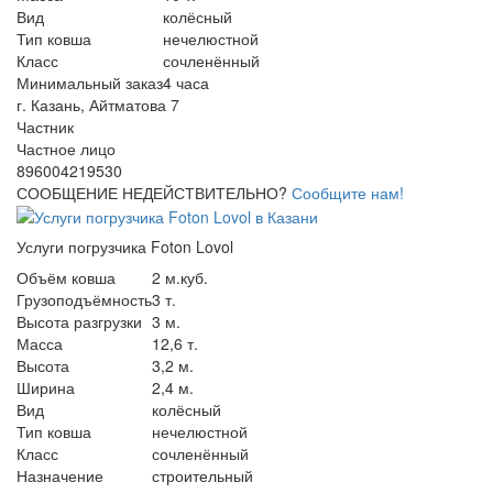
Вид
колёсный
Тип ковша
нечелюстной
Класс
сочленённый
Минимальный заказ
4 часа
г. Казань, Айтматова 7
Частник
Частное лицо
896004219530
СООБЩЕНИЕ НЕДЕЙСТВИТЕЛЬНО?
Сообщите нам!
Услуги погрузчика Foton Lovol
Объём ковша
2 м.куб.
Грузоподъёмность
3 т.
Высота разгрузки
3 м.
Масса
12,6 т.
Высота
3,2 м.
Ширина
2,4 м.
Вид
колёсный
Тип ковша
нечелюстной
Класс
сочленённый
Назначение
строительный