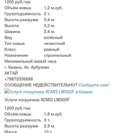
1200 руб./час
Объём ковша
1,2 м.куб.
Грузоподъёмность
2 т.
Высота разгрузки
3,4 м.
Высота
3,2 м.
Ширина
2,4 м.
Вид
колёсный
Тип ковша
челюстной
Класс
рамный
Назначение
строительный
Минимальный заказ
3 часа
г. Казань, Ак. Арбузова
АКТАЙ
+79872336688
СООБЩЕНИЕ НЕДЕЙСТВИТЕЛЬНО?
Сообщите нам!
Услуги погрузчика XCMG LW300F
1200 руб./час
Объём ковша
1,8 м.куб.
Грузоподъёмность
3 т.
Высота разгрузки
2,9 м.
Масса
10 т.