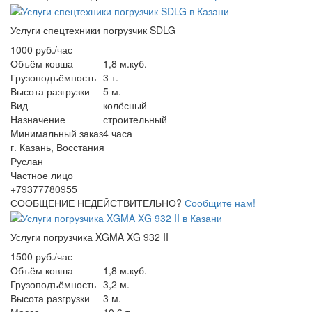
Услуги спецтехники погрузчик SDLG
1000 руб./час
Объём ковша
1,8 м.куб.
Грузоподъёмность
3 т.
Высота разгрузки
5 м.
Вид
колёсный
Назначение
строительный
Минимальный заказ
4 часа
г. Казань, Восстания
Руслан
Частное лицо
+79377780955
СООБЩЕНИЕ НЕДЕЙСТВИТЕЛЬНО?
Сообщите нам!
Услуги погрузчика XGMA XG 932 II
1500 руб./час
Объём ковша
1,8 м.куб.
Грузоподъёмность
3,2 м.
Высота разгрузки
3 м.
Масса
10,6 т.