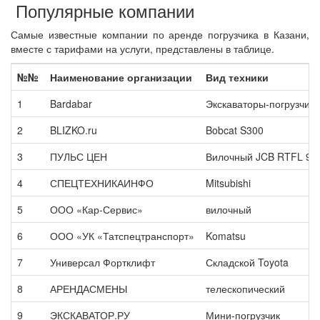
Популярные компании
Самые известные компании по аренде погрузчика в Казани,
вместе с тарифами на услуги, представлены в таблице.
№№
Наименование организации
Вид техники
1
Bardabar
Экскаваторы-погрузчики
2
BLIZKO.ru
Bobcat S300
3
ПУЛЬС ЦЕН
Вилочный JCB RTFL 94
4
СПЕЦТЕХНИКАИНФО
Mitsubishi
5
ООО «Кар-Сервис»
вилочный
6
ООО «УК «Татспецтранспорт»
Komatsu
7
Универсал Фортклифт
Складской Toyota
8
АРЕНДАСМЕНЫ
телескопический
9
ЭКСКАВАТОР.РУ
Мини-погрузчик