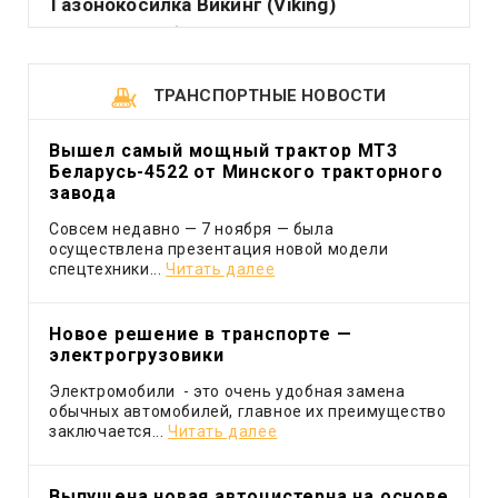
Газонокосилка Викинг (Viking)
Подавляющее большинство владельцев садовых
или приусадебных участков считает делом чести
держать их.
ТРАНСПОРТНЫЕ НОВОСТИ
Вышел самый мощный трактор МТ3
Беларусь-4522 от Минского тракторного
завода
Совсем недавно — 7 ноября — была
осуществлена презентация новой модели
спецтехники...
Читать далее
Новое решение в транспорте —
электрогрузовики
Электромобили - это очень удобная замена
обычных автомобилей, главное их преимущество
заключается...
Читать далее
Выпущена новая автоцистерна на основе