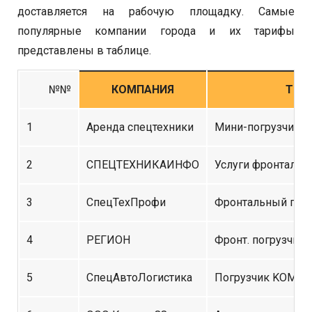
доставляется на рабочую площадку. Самые
популярные компании города и их тарифы
представлены в таблице.
№№
КОМПАНИЯ
ТИП
1
Аренда спецтехники
Мини-погрузчик
2
СПЕЦТЕХНИКАИНФО
Услуги фронтальн
3
СпецТехПрофи
Фронтальный погр
4
РЕГИОН
Фронт. погрузчик
5
СпецАвтоЛогистика
Погрузчик KOMAT