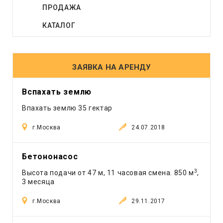
ПРОДАЖА
Виброплита
Генератор
КАТАЛОГ
Грейдер
Грейфер
Грузовое такси
ЗАЯВКА НА АРЕНДУ
Другое
Компрессор
Вспахать землю
Кран
Впахать землю 35 гектар
Лесовоз
Манипулятор
г.Москва
24.07.2018
Мини экскаватор
Погрузчик
Бетононасос
Рефрижератор
3
Высота подачи от 47 м, 11 часовая смена. 850 м
,
Самосвал
3 месяца
Тонар
г.Москва
29.11.2017
Трактор
Трал