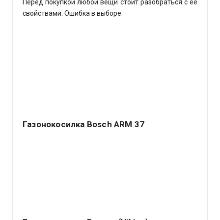
Перед покупкой любой вещи стоит разобраться с ее
свойствами. Ошибка в выборе.
Газонокосилка Bosch ARM 37
Немецкий концерн Robert Bosch GmbH – ведущий
производитель различных электрических аппаратов
самого.