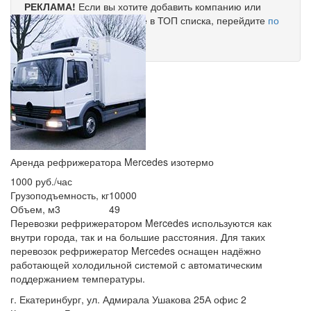
РЕКЛАМА!
Если вы хотите добавить компанию или
поднять Ваше объявление в ТОП списка, перейдите
по
ссылке
.
Аренда рефрижератора Mercedes изотермо
1000 руб./час
Грузоподъемность, кг
10000
Объем, м3
49
Перевозки рефрижератором Mercedes используются как
внутри города, так и на большие расстояния. Для таких
перевозок рефрижератор Mercedes оснащен надёжно
работающей холодильной системой с автоматическим
поддержанием температуры.
г. Екатеринбург, ул. Адмирала Ушакова 25А офис 2