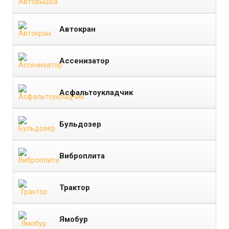
Автокран
Ассенизатор
Асфальтоукладчик
Бульдозер
Виброплита
Трактор
Ямобур