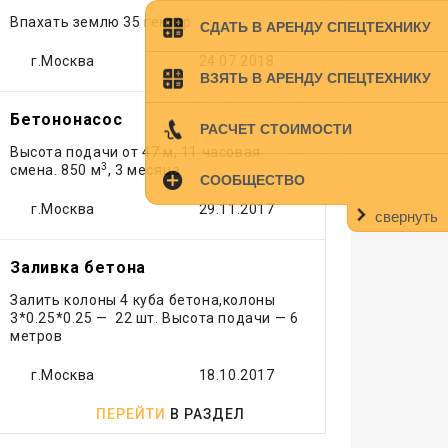
Кран
Впахать землю 35 гектар
СДАТЬ В АРЕНДУ СПЕЦТЕХНИКУ
Лесовоз
Манипулятор
г.Москва
24.07.2018
ВЗЯТЬ В АРЕНДУ СПЕЦТЕХНИКУ
Мини экскаватор
Погрузчик
Бетононасос
РАСЧЕТ СТОИМОСТИ
Рефрижератор
Высота подачи от 47 м, 11 часовая
Самосвал
3
смена. 850 м
, 3 месяца
СООБЩЕСТВО
Тонар
г.Москва
29.11.2017
Трактор
свернуть
Трал
Эвакуатор
Заливка бетона
Экскаватор
Залить колоны 4 куба бетона,колоны
Экскаватор - погрузчик
3*0.25*0.25 — 22 шт. Высота подачи — 6
метров
Ямобур
г.Москва
18.10.2017
ПЕРЕЙТИ
В РАЗДЕЛ