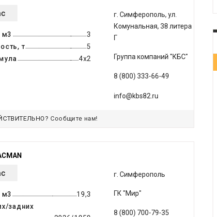
ас
г. Симферополь, ул.
Комунальная, 38 литера
 м3
3
Г
ость, т
5
Группа компаний "КБС"
мула
4х2
8 (800) 333-66-49
info@kbs82.ru
ЙСТВИТЕЛЬНО?
Сообщите нам!
ACMAN
ас
г. Симферополь
ГК "Мир"
 м3
19,3
их/задних
8 (800) 700-79-35