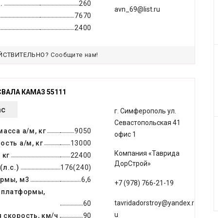
.
260
avn_69@list.ru
7670
2400
ЙСТВИТЕЛЬНО?
Сообщите нам!
ВАЛА КАМАЗ 55111
ас
г. Симферополь ул.
Севастопольская 41
асса а/м, кг
9050
офис 1
сть а/м, кг
13000
Компания «Таврида
 кг
22400
ДорСтрой»
л.с.)
176(240)
рмы, м3
6,6
+7 (978) 766-21-19
 платформы,
tavridadorstroy@yandex.r
60
u
 скорость, км/ч
90