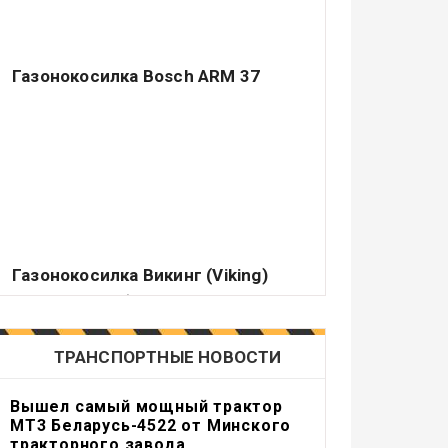
Газонокосилка Bosch ARM 37
Немецкий концерн Robert Bosch GmbH –
ведущий производитель различных
электрических аппаратов самого.
Газонокосилка Викинг (Viking)
Подавляющее большинство владельцев
садовых или приусадебных участков
считает делом чести держать их.
ТРАНСПОРТНЫЕ НОВОСТИ
Вышел самый мощный трактор
МТ3 Беларусь-4522 от Минского
тракторного завода