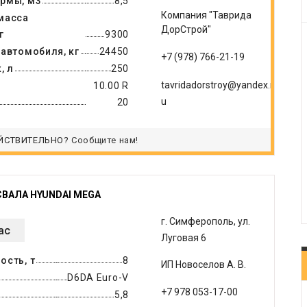
рмы, м3
8,5
Компания "Таврида
масса
ДорСтрой"
г
9300
автомобиля, кг
24450
+7 (978) 766-21-19
, л
250
tavridadorstroy@yandex.r
10.00 R
u
20
ЙСТВИТЕЛЬНО?
Сообщите нам!
ВАЛА HYUNDAI MEGA
г. Симферополь, ул.
ас
Луговая 6
ость, т
8
ИП Новоселов А. В.
D6DA Euro-V
+7 978 053-17-00
5,8