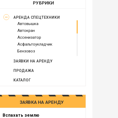
РУБРИКИ
АРЕНДА СПЕЦТЕХНИКИ
Автовышка
Автокран
Ассенизатор
Асфальтоукладчик
Бензовоз
Бетононасос
ЗАЯВКИ НА АРЕНДУ
Бульдозер
ПРОДАЖА
Виброплита
Генератор
КАТАЛОГ
Грейдер
Грейфер
Грузовое такси
ЗАЯВКА НА АРЕНДУ
Другое
Компрессор
Вспахать землю