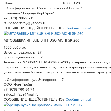
Шины
10.00 R 20
г. Симферополь ул. Севастопольская 41 офис 1
Компания "Таврида ДорСтрой"
+7 (978) 766-21-19
tavridadorstroy@yandex.ru
СООБЩЕНИЕ НЕДЕЙСТВИТЕЛЬНО?
Сообщите нам!
АВТОВЫШКА MITSUBISHI FUSO AICHI SK-260
1000 руб./час
Высота подъема, м
27
Грузоподъемность, т
0,2
Автовышка Mitsubishi Fuso Aichi SK-260 усовершенствована гид
широкой сферой деятельности, плюс контролирующий манипуля
укомплектована блоком поворота, к тому же модульная структур
г. Симферополь, ул. Эскадронная, 7
ООО "Фил-Трейд"
+7 (978) 760-80-74
zakaz.filtrade@mail.ru
СООБЩЕНИЕ НЕДЕЙСТВИТЕЛЬНО?
Сообщите нам!