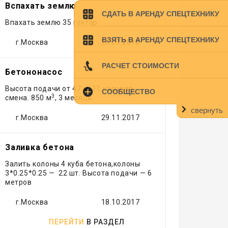
Компрессор
Вспахать землю
Кран
СДАТЬ В АРЕНДУ СПЕЦТЕХНИКУ
Впахать землю 35 гектар
Лесовоз
ВЗЯТЬ В АРЕНДУ СПЕЦТЕХНИКУ
Манипулятор
г.Москва
24.07.2018
Мини экскаватор
РАСЧЕТ СТОИМОСТИ
Погрузчик
Бетононасос
Рефрижератор
Высота подачи от 47 м, 11 часовая
СООБЩЕСТВО
Самосвал
3
смена. 850 м
, 3 месяца
Тонар
свернуть
г.Москва
29.11.2017
Трактор
Трал
Эвакуатор
Заливка бетона
Экскаватор
Залить колоны 4 куба бетона,колоны
Экскаватор - погрузчик
3*0.25*0.25 — 22 шт. Высота подачи — 6
метров
Ямобур
г.Москва
18.10.2017
ПЕРЕЙТИ
В РАЗДЕЛ