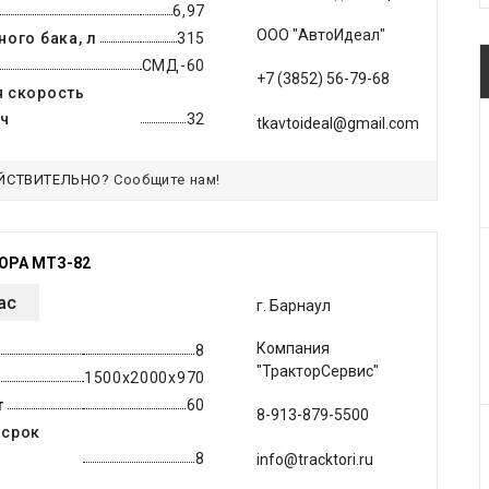
6,97
ООО "АвтоИдеал"
ого бака, л
315
СМД-60
+7 (3852) 56-79-68
 скорость
/ч
32
tkavtoideal@gmail.com
ЙСТВИТЕЛЬНО?
Сообщите нам!
ОРА МТЗ-82
ас
г. Барнаул
Компания
8
"ТракторСервис"
1500х2000х970
т
60
‎8-913-879-5500
 срок
8
info@tracktori.ru