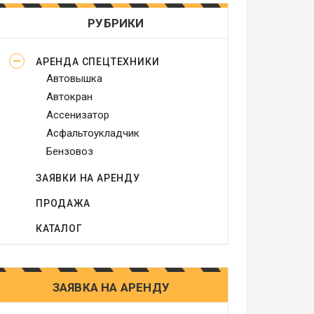
РУБРИКИ
АРЕНДА СПЕЦТЕХНИКИ
Автовышка
Автокран
Ассенизатор
Асфальтоукладчик
Бензовоз
Бетононасос
ЗАЯВКИ НА АРЕНДУ
Бульдозер
ПРОДАЖА
Виброплита
Генератор
КАТАЛОГ
Грейдер
Грейфер
Грузовое такси
ЗАЯВКА НА АРЕНДУ
Другое