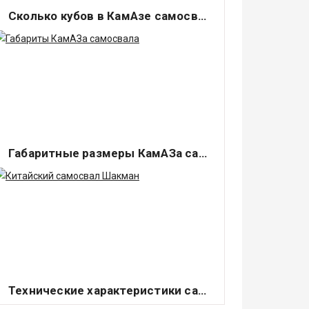
Сколько кубов в КамАзе самосвале?
Самосвал КамАЗ — это спецтехника,
которая изготавливается одним из самых
крупных российских.
Габаритные размеры КамАЗа самосвала
Спецтехника ОАО «КАМАЗ» - это
крупнейший производитель грузовых
автомобилей в России. Данная.
Технические характеристики самосвала Шакман
Шакман — это китайская марка самосвала,