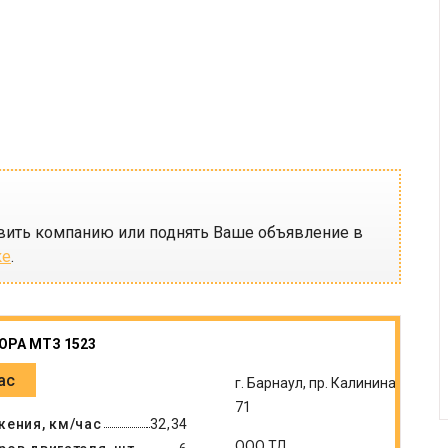
вить компанию или поднять Ваше объявление в
ке
.
ОРА МТЗ 1523
ас
г. Барнаул, пр. Калинина,
71
жения, км/час
32,34
ООО ТД