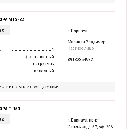
ОРА МТЗ-82
ас
г. Барнаул
Маливан Владимир
Частное лицо
 т
4
фронтальный
89132354932
погрузчик
колесный
ЙСТВИТЕЛЬНО?
Сообщите нам!
ОРА Т-150
ас
г. Барнаул, пр-кт
Калинина, д. 67, оф. 206