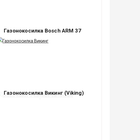
Газонокосилка Bosch ARM 37
Немецкий концерн Robert Bosch GmbH –
ведущий производитель различных
электрических аппаратов самого.
Газонокосилка Викинг (Viking)
Подавляющее большинство владельцев
садовых или приусадебных участков
считает делом чести держать их.