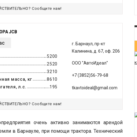
ЙСТВИТЕЛЬНО?
Сообщите нам!
ОРА JCB
ас
г. Барнаул, пр-кт
Калинина, д. 67, оф. 206
5200
ООО "АвтоИдеал"
2520
3210
+7 (3852)56-79-68
ная масса, кг
8610
ателя, л.с.
195
tkavtoideal@gmail.com
ЙСТВИТЕЛЬНО?
Сообщите нам!
опредприятия очень активно занимаются арендой
емли в Барнауле, при помощи трактора. Технический