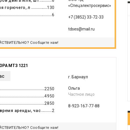
ров двигателя, шт
6
«Спецэлектросервис»
я горючего, л
130
6
+7 (3852) 33-72-33
tdses@mail.ru
ЙСТВИТЕЛЬНО?
Сообщите нам!
ОРА МТЗ 1221
ас
г. Барнаул
Ольга
2250
Частное лицо
4950
2850
8-923-167-77-88
время аренды, час
2
ЙСТВИТЕЛЬНО?
Сообщите нам!