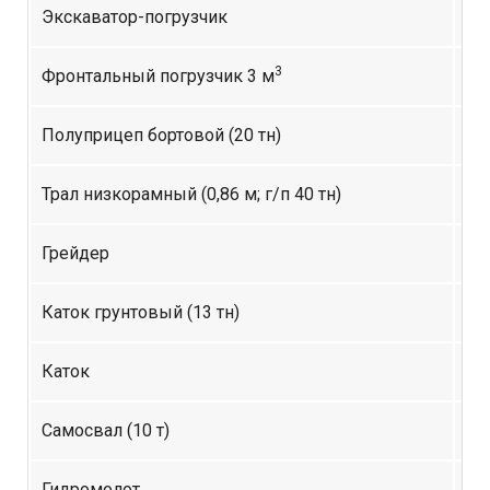
Экскаватор-погрузчик
1 
3
Фронтальный погрузчик 3 м
1 
Полуприцеп бортовой (20 тн)
1 
Трал низкорамный (0,86 м; г/п 40 тн)
3 
Грейдер
1 
Каток грунтовый (13 тн)
1 
Каток
1 
Самосвал (10 т)
1 
Гидромолот
1 