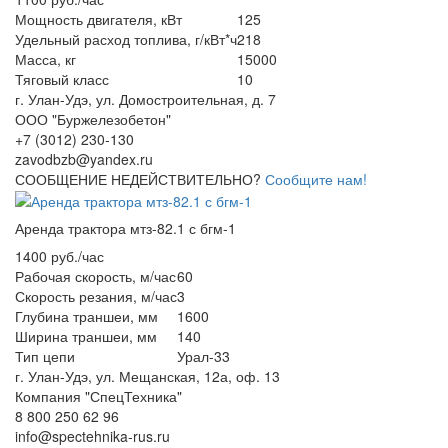
Мощность двигателя, кВт
125
Удельный расход топлива, г/кВт*ч
218
Масса, кг
15000
Тяговый класс
10
г. Улан-Удэ, ул. Домостроительная, д. 7
ООО "Буржелезобетон"
+7 (3012) 230-130
zavodbzb@yandex.ru
СООБЩЕНИЕ НЕДЕЙСТВИТЕЛЬНО?
Сообщите нам!
Аренда трактора мтз-82.1 с бгм-1
1400 руб./час
Рабочая скорость, м/час
60
Скорость резания, м/час
3
Глубина траншеи, мм
1600
Ширина траншеи, мм
140
Тип цепи
Урал-33
г. Улан-Удэ, ул. Мещанская, 12а, оф. 13
Компания "СпецТехника"
8 800 250 62 96
info@spectehnika-rus.ru