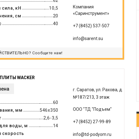
62
Компания
 сила, кН
10,5
«Саринструмент»
нения, см
20
с
40
+7 (8452) 537-507
info@sarent.su
ЙСТВИТЕЛЬНО?
Сообщите нам!
ОПЛИТЫ WACKER
мена
г. Саратов, ул. Рахова, д.
№187/213, 3 этаж
60
ООО "ТД "Подъем"
вания, мм
546х350
т
2,6-3,5
+7 (8452) 27-99-89
для воды, м
14
 скорость
info@td-podyom.ru