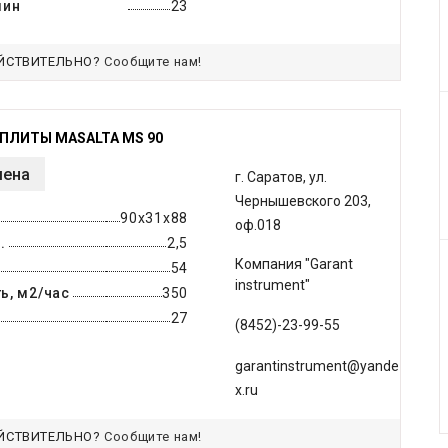
мин
23
ЙСТВИТЕЛЬНО?
Сообщите нам!
ПЛИТЫ MASALTA MS 90
мена
г. Саратов, ул.
Чернышевского 203,
90x31x88
оф.018
.
2,5
Компания "Garant
54
instrument"
ь, м2/час
350
27
(8452)-23-99-55
garantinstrument@yande
x.ru
ЙСТВИТЕЛЬНО?
Сообщите нам!