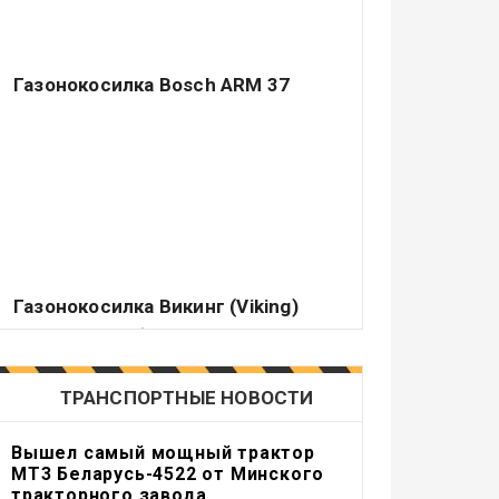
Газонокосилка Bosch ARM 37
Немецкий концерн Robert Bosch GmbH –
ведущий производитель различных
электрических аппаратов самого.
Газонокосилка Викинг (Viking)
Подавляющее большинство владельцев
садовых или приусадебных участков
считает делом чести держать их.
ТРАНСПОРТНЫЕ НОВОСТИ
Вышел самый мощный трактор
МТ3 Беларусь-4522 от Минского
тракторного завода