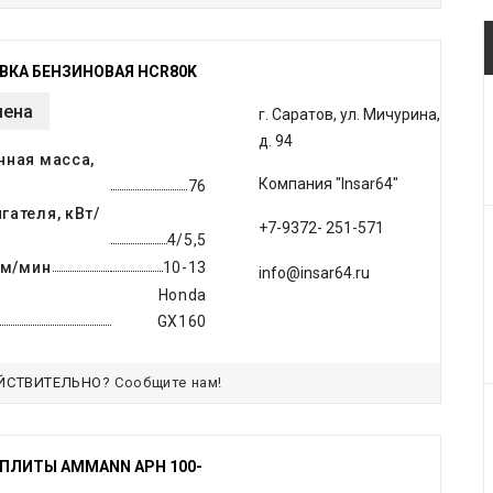
КА БЕНЗИНОВАЯ HCR80K
мена
г. Саратов, ул. Мичурина,
д. 94
нная масса,
Компания "Insar64"
76
ателя, кВт/
+7-9372- 251-571
4/5,5
 м/мин
10-13
info@insar64.ru
Honda
GX160
ЙСТВИТЕЛЬНО?
Сообщите нам!
ПЛИТЫ AMMANN APH 100-