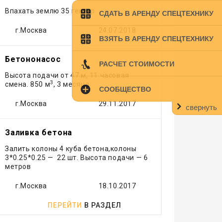
Кран
Впахать землю 35 гектар
СДАТЬ В АРЕНДУ СПЕЦТЕХНИКУ
Лесовоз
Манипулятор
г.Москва
24.07.2018
ВЗЯТЬ В АРЕНДУ СПЕЦТЕХНИКУ
Мини экскаватор
Погрузчик
Бетононасос
РАСЧЕТ СТОИМОСТИ
Рефрижератор
Высота подачи от 47 м, 11 часовая
Самосвал
3
смена. 850 м
, 3 месяца
СООБЩЕСТВО
Тонар
г.Москва
29.11.2017
Трактор
свернуть
Трал
Эвакуатор
Заливка бетона
Экскаватор
Залить колоны 4 куба бетона,колоны
Экскаватор - погрузчик
3*0.25*0.25 — 22 шт. Высота подачи — 6
метров
Ямобур
г.Москва
18.10.2017
ПЕРЕЙТИ
В РАЗДЕЛ