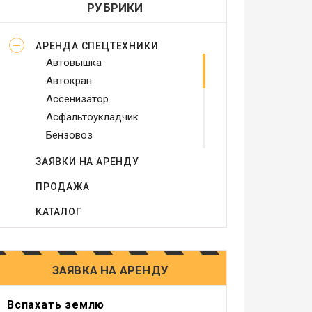
РУБРИКИ
АРЕНДА СПЕЦТЕХНИКИ
Автовышка
Автокран
Ассенизатор
Асфальтоукладчик
Бензовоз
Бетононасос
ЗАЯВКИ НА АРЕНДУ
Бульдозер
ПРОДАЖА
Виброплита
Генератор
КАТАЛОГ
Грейдер
Грейфер
Грузовое такси
ЗАЯВКА НА АРЕНДУ
Другое
Компрессор
Вспахать землю