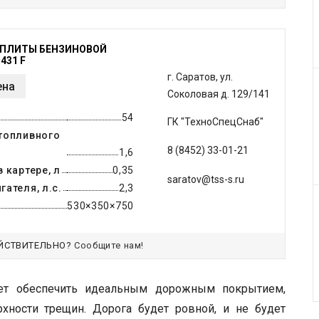
ОПЛИТЫ БЕНЗИНОВОЙ
431 F
г. Саратов, ул.
ена
Соколовая д. 129/141
54
ГК "ТехноСпецСнаб"
топливного
8 (8452) 33-01-21
1,6
 картере, л
0,35
saratov@tss-s.ru
ателя, л.с.
2,3
530×350×750
ЙСТВИТЕЛЬНО?
Сообщите нам!
ет обеспечить идеальным дорожным покрытием,
хности трещин. Дорога будет ровной, и не будет