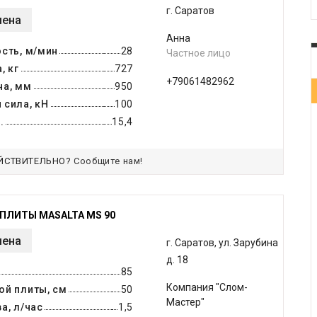
г. Саратов
мена
Анна
сть, м/мин
28
Частное лицо
, кг
727
+79061482962
на, мм
950
 сила, кН
100
.
15,4
ЙСТВИТЕЛЬНО?
Сообщите нам!
ПЛИТЫ MASALTA MS 90
мена
г. Саратов, ул. Зарубина
д. 18
85
Компания "Слом-
ой плиты, см
50
Мастер"
а, л/час
1,5