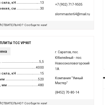
 сила, кН
13
+7 (902) 717-9505
нения, см
30
slommaster64@mail.ru
ЙСТВИТЕЛЬНО?
Сообщите нам!
ПЛИТЫ ТСС VP90T
мена
г. Саратов, пос.
Юбилейный - пос.
.
5,5
Новосоколовогорский
4000
1А
 сила, кН
15
Компания "Умный
 мм
520
Мастер"
, мм
480
(8452) 70-80-14
ЙСТВИТЕЛЬНО?
Сообщите нам!