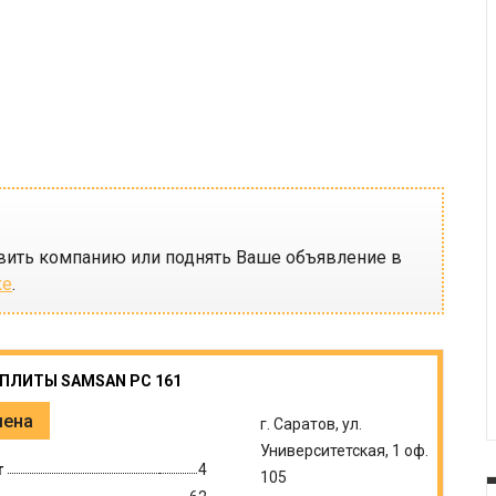
вить компанию или поднять Ваше объявление в
ке
.
ПЛИТЫ SAMSAN PC 161
мена
г. Саратов, ул.
Университетская, 1 оф.
т
4
105