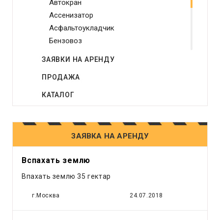
Автокран
Ассенизатор
Асфальтоукладчик
Бензовоз
Бетононасос
ЗАЯВКИ НА АРЕНДУ
Бульдозер
ПРОДАЖА
Виброплита
Генератор
КАТАЛОГ
Грейдер
Грейфер
Грузовое такси
ЗАЯВКА НА АРЕНДУ
Другое
Компрессор
Вспахать землю
Кран
Впахать землю 35 гектар
Лесовоз
Манипулятор
г.Москва
24.07.2018
Мини экскаватор
Погрузчик