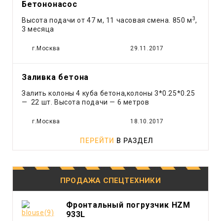
Бетононасос
Рефрижератор
3
Высота подачи от 47 м, 11 часовая смена. 850 м
,
Самосвал
3 месяца
Тонар
г.Москва
29.11.2017
Трактор
Трал
Эвакуатор
Заливка бетона
Экскаватор
Залить колоны 4 куба бетона,колоны 3*0.25*0.25
Экскаватор - погрузчик
— 22 шт. Высота подачи — 6 метров
Ямобур
г.Москва
18.10.2017
ПЕРЕЙТИ
В РАЗДЕЛ
ПРОДАЖА СПЕЦТЕХНИКИ
Фронтальный погрузчик HZM
933L