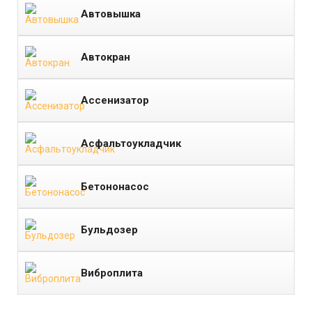
Автовышка
Автокран
Ассенизатор
Асфальтоукладчик
Бетононасос
Бульдозер
Виброплита