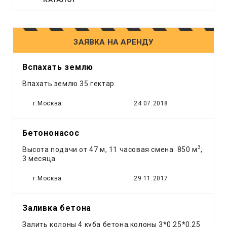
Грейдер
Грейфер
Грузовое такси
ЗАЯВКА НА АРЕНДУ
Другое
Компрессор
Вспахать землю
Кран
Впахать землю 35 гектар
Лесовоз
Манипулятор
г.Москва
24.07.2018
Мини экскаватор
Погрузчик
Бетононасос
Рефрижератор
3
Высота подачи от 47 м, 11 часовая смена. 850 м
,
Самосвал
3 месяца
Тонар
г.Москва
29.11.2017
Трактор
Трал
Эвакуатор
Заливка бетона
Экскаватор
Залить колоны 4 куба бетона,колоны 3*0.25*0.25