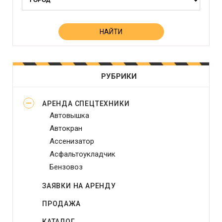
РУБРИКИ
АРЕНДА СПЕЦТЕХНИКИ
Автовышка
Автокран
Ассенизатор
Асфальтоукладчик
Бензовоз
Бетононасос
ЗАЯВКИ НА АРЕНДУ
Бульдозер
ПРОДАЖА
Виброплита
Генератор
КАТАЛОГ