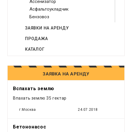
Ассенизатор
Асфальтоукладчик
Бензовоз
Бетононасос
ЗАЯВКИ НА АРЕНДУ
Бульдозер
ПРОДАЖА
Виброплита
Генератор
КАТАЛОГ
Грейдер
Грейфер
Грузовое такси
ЗАЯВКА НА АРЕНДУ
Другое
Компрессор
Вспахать землю
Кран
Впахать землю 35 гектар
Лесовоз
Манипулятор
г.Москва
24.07.2018
Мини экскаватор
Погрузчик
Бетононасос
Рефрижератор