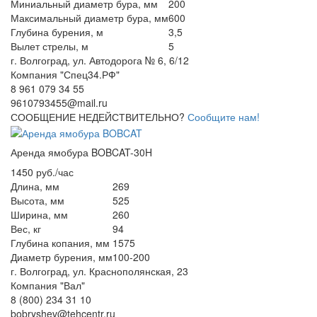
Миниальный диаметр бура, мм
200
Максимальный диаметр бура, мм
600
Глубина бурения, м
3,5
Вылет стрелы, м
5
г. Волгоград, ул. Автодорога № 6, 6/12
Компания "Спец34.РФ"
8 961 079 34 55
9610793455@mail.ru
СООБЩЕНИЕ НЕДЕЙСТВИТЕЛЬНО?
Сообщите нам!
Аренда ямобура BOBCAT-30H
1450 руб./час
Длина, мм
269
Высота, мм
525
Ширина, мм
260
Вес, кг
94
Глубина копания, мм
1575
Диаметр бурения, мм
100-200
г. Волгоград, ул. Краснополянская, 23
Компания "Вал"
8 (800) 234 31 10
bobryshev@tehcentr.ru